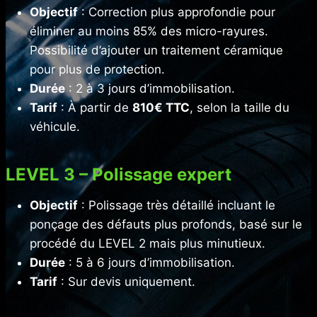
Objectif
: Correction plus approfondie pour
éliminer au moins 85% des micro-rayures.
Possibilité d’ajouter un traitement céramique
pour plus de protection.
Durée
: 2 à 3 jours d’immobilisation.
Tarif
: À partir de
810€ TTC
, selon la taille du
véhicule.
LEVEL 3 – Polissage expert
Objectif
: Polissage très détaillé incluant le
ponçage des défauts plus profonds, basé sur le
procédé du LEVEL 2 mais plus minutieux.
Durée
: 5 à 6 jours d’immobilisation.
Tarif
: Sur devis uniquement.