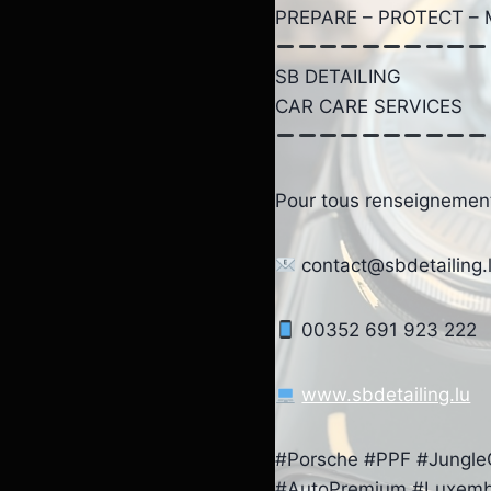
PREPARE – PROTECT – 
SB DETAILING
CAR CARE SERVICES
Pour tous renseignement
contact@sbdetailing.
00352 691 923 222
www.sbdetailing.lu
#Porsche #PPF #JungleG
#AutoPremium #Luxem