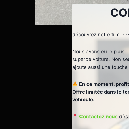
CO
découvrez notre film PPF
Nous avons eu le plaisir
superbe voiture. Non seu
ajoute aussi une touche 
En ce moment, profit
Offre limitée dans le t
véhicule.
Contactez nous
dès 