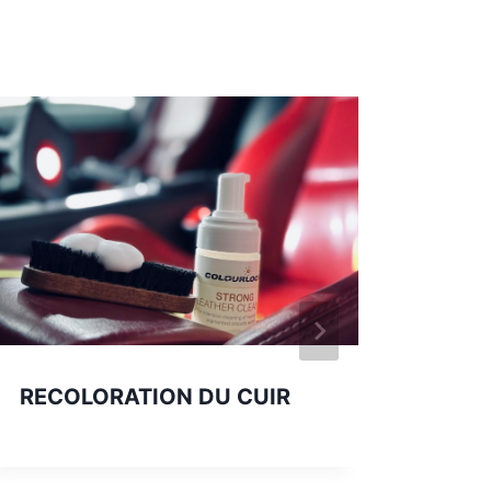
RECOLORATION DU CUIR
PPF 
SV