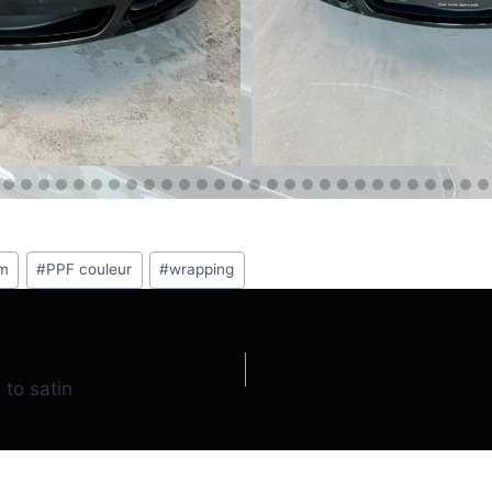
lm
#
PPF couleur
#
wrapping
 to satin