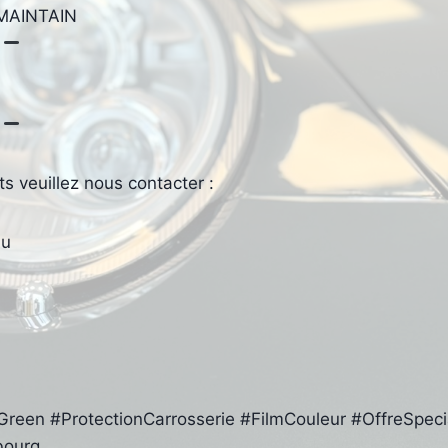
MAINTAIN
s veuillez nous contacter :
lu
reen #ProtectionCarrosserie #FilmCouleur #OffreSpecia
bourg