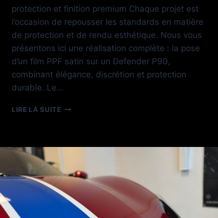
protection et finition premium Chaque projet est
l’occasion de repousser les standards en matière
de protection et de rendu esthétique. Nous vous
présentons ici une réalisation complète : la pose
d’un film PPF satin sur un Defender P90,
combinant élégance, discrétion et protection
durable. Le…
FILM
LIRE LA SUITE
PPF
SATIN
DEFENDER