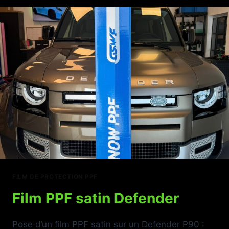
BY
SB
DETAILING
FILM DE PROTECTION PPF
Film PPF satin Defender
Pose d’un film PPF satin sur un Defender P90 :