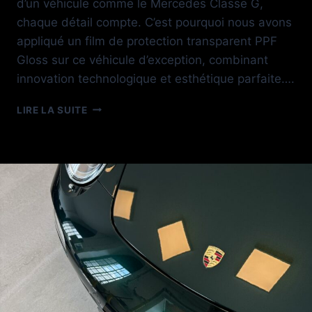
d’un véhicule comme le Mercedes Classe G,
chaque détail compte. C’est pourquoi nous avons
appliqué un film de protection transparent PPF
Gloss sur ce véhicule d’exception, combinant
innovation technologique et esthétique parfaite….
MERCEDES
LIRE LA SUITE
CLASSE
G