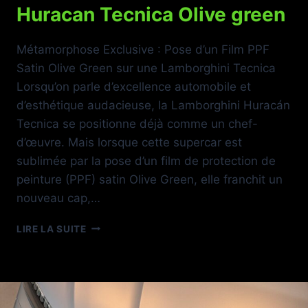
Huracan Tecnica Olive green
Métamorphose Exclusive : Pose d’un Film PPF
Satin Olive Green sur une Lamborghini Tecnica
Lorsqu’on parle d’excellence automobile et
d’esthétique audacieuse, la Lamborghini Huracán
Tecnica se positionne déjà comme un chef-
d’œuvre. Mais lorsque cette supercar est
sublimée par la pose d’un film de protection de
peinture (PPF) satin Olive Green, elle franchit un
nouveau cap,…
HURACAN
LIRE LA SUITE
TECNICA
OLIVE
GREEN