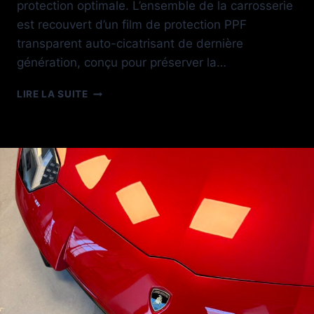
protection optimale. L’ensemble de la carrosserie
est recouvert d’un film de protection PPF
transparent auto-cicatrisant de dernière
génération, conçu pour préserver la…
FILM
LIRE LA SUITE
DE
PROTECTION
PPF
SUR
FERRARI
296