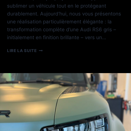
sublimer un véhicule tout en le protégeant
durablement. Aujourd’hui, nous vous présentons
une réalisation particulièrement élégante : la
transformation complète d’une Audi RS6 gris –
initialement en finition brillante – vers un…
AUDI
LIRE LA SUITE
RS6
PPF
SATIN
GSWF