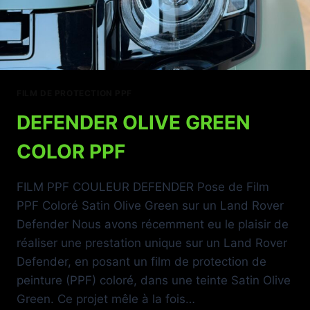
FILM DE PROTECTION PPF
DEFENDER OLIVE GREEN
COLOR PPF
FILM PPF COULEUR DEFENDER Pose de Film
PPF Coloré Satin Olive Green sur un Land Rover
Defender Nous avons récemment eu le plaisir de
réaliser une prestation unique sur un Land Rover
Defender, en posant un film de protection de
peinture (PPF) coloré, dans une teinte Satin Olive
Green. Ce projet mêle à la fois…