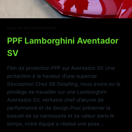
FILM DE PROTECTION PPF
PPF Lamborghini Aventador
SV
Film de protection PPF sur Aventador SV Une
protection à la hauteur d’une supercar
d’exception Chez SB Detailing, nous avons eu le
privilège de travailler sur une Lamborghini
Aventador SV, véritable chef-d’œuvre de
performance et de design.Pour préserver la
beauté de sa carrosserie et sa valeur dans le
temps, notre équipe a réalisé une pose…