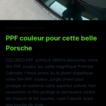
FILM DE PROTECTION PPF
PPF couleur pour cette belle
Porsche
COLORED PPF JUNGLE GREEN découvrez notre
film PPF couleur sur cette magnifique Porsche
Cabriolet ! Nous avons eu le plaisir d’appliquer
notre film PPF couleur Jungle Green pour
protéger et sublimer cette superbe voiture. Non
seulement ce film protège la carrosserie contre
les impacts et les rayures, mais il ajoute aussi
une touche de style…