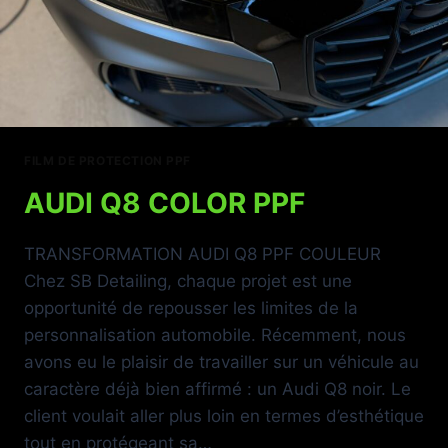
FILM DE PROTECTION PPF
AUDI Q8 COLOR PPF
TRANSFORMATION AUDI Q8 PPF COULEUR
Chez SB Detailing, chaque projet est une
opportunité de repousser les limites de la
personnalisation automobile. Récemment, nous
avons eu le plaisir de travailler sur un véhicule au
caractère déjà bien affirmé : un Audi Q8 noir. Le
client voulait aller plus loin en termes d’esthétique
tout en protégeant sa…