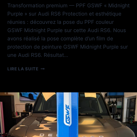
Transformation premium — PPF GSWF « Midnight
Purple » sur Audi RS6 Protection et esthétique
réunies : découvrez la pose du PPF couleur
GSWF Midnight Purple sur cette Audi RS6. Nous
avons réalisé la pose complète d’un film de
protection de peinture GSWF Midnight Purple sur
une Audi RS6. Résultat…
COLOR
LIRE LA SUITE
PPF
MIDNIGHT
PURPLE
BY
SB
DETAILING