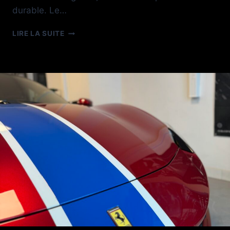
durable. Le…
FILM
LIRE LA SUITE
PPF
SATIN
DEFENDER