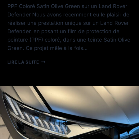
PPF Coloré Satin Olive Green sur un Land Rover
Defender Nous avons récemment eu le plaisir de
réaliser une prestation unique sur un Land Rover
Defender, en posant un film de protection de
peinture (PPF) coloré, dans une teinte Satin Olive
Green. Ce projet mêle à la fois…
DEFENDER
LIRE LA SUITE
OLIVE
GREEN
COLOR
PPF