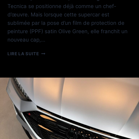
Tecnica se positionne déjà comme un chef-
d’œuvre. Mais lorsque cette supercar est
sublimée par la pose d’un film de protection de
peinture (PPF) satin Olive Green, elle franchit un
nouveau cap,…
HURACAN
LIRE LA SUITE
TECNICA
OLIVE
GREEN