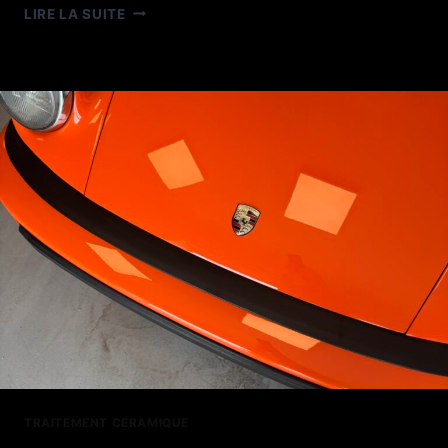
AUDI
LIRE LA SUITE
RS6
PPF
SATIN
GSWF
TRAITEMENT CERAMIQUE