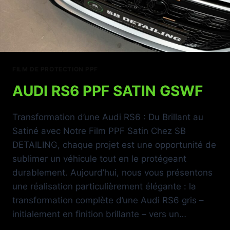
FILM DE PROTECTION PPF
AUDI RS6 PPF SATIN GSWF
Transformation d’une Audi RS6 : Du Brillant au
Satiné avec Notre Film PPF Satin Chez SB
DETAILING, chaque projet est une opportunité de
sublimer un véhicule tout en le protégeant
durablement. Aujourd’hui, nous vous présentons
une réalisation particulièrement élégante : la
transformation complète d’une Audi RS6 gris –
initialement en finition brillante – vers un…