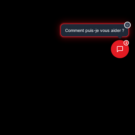
×
C
o
m
m
e
n
t
p
u
i
s
-
j
e
v
o
u
s
a
i
d
e
r
?
2
mentions légales