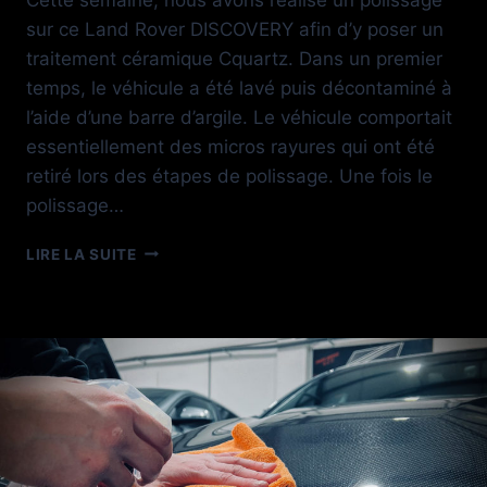
sur ce Land Rover DISCOVERY afin d’y poser un
traitement céramique Cquartz. Dans un premier
temps, le véhicule a été lavé puis décontaminé à
l’aide d’une barre d’argile. Le véhicule comportait
essentiellement des micros rayures qui ont été
retiré lors des étapes de polissage. Une fois le
polissage…
TRAITEMENT
LIRE LA SUITE
CERAMIQUE
CQUARTZ