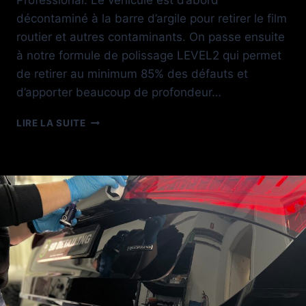
décontaminé à la barre d’argile pour retirer le film
routier et autres contaminants. On passe ensuite
à notre formule de polissage LEVEL2 qui permet
de retirer au minimum 85% des défauts et
d’apporter beaucoup de profondeur…
TRAITEMENT
LIRE LA SUITE
CERAMIQUE
AUDI
R8