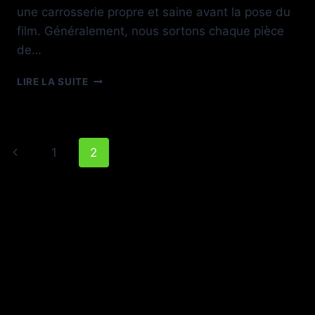
une carrosserie propre et saine avant la pose du
film. Généralement, nous sortons chaque pièce
de…
PORSCHE
LIRE LA SUITE
PANAMERA
GRAND
GT
BY
Navigation
Page
1
2
TECHART
de
précédente
page