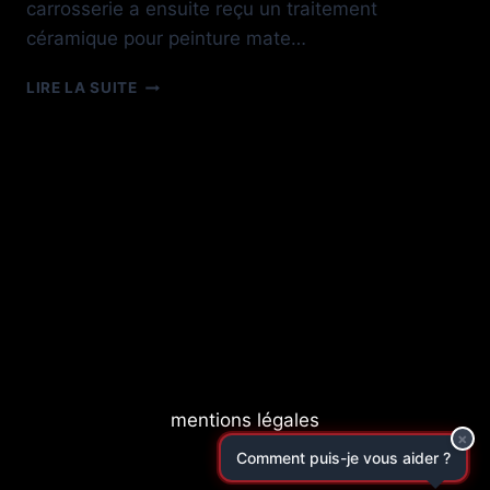
carrosserie a ensuite reçu un traitement
céramique pour peinture mate…
BMW
LIRE LA SUITE
M3
FROZEN
PURE
GREY
PPF
+
CERAMIC
COATING
mentions légales
×
C
o
m
m
e
n
t
p
u
i
s
-
j
e
v
o
u
s
a
i
d
e
r
?