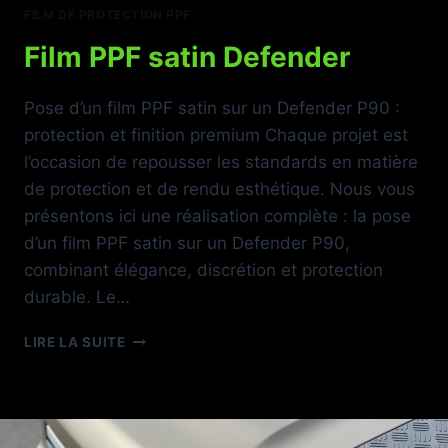
FILM DE PROTECTION PPF
Film PPF satin Defender
Pose d’un film PPF satin sur un Defender P90 :
protection et finition premium Chaque projet est
l’occasion de repousser les standards en matière
de protection et de rendu esthétique. Nous vous
présentons ici une réalisation complète : la pose
d’un film PPF satin sur un Defender P90,
combinant élégance, discrétion et protection
durable. Le…
FILM
LIRE LA SUITE
PPF
SATIN
DEFENDER