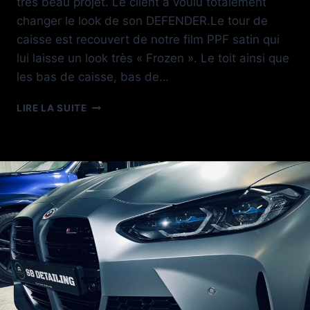
très beau projet. Le client a voulu totalement
changer le look de son DEFENDER.Le tour de
caisse est recouvert de notre film PPF satin qui
lui laisse un look très « Frozen ». Le toit ainsi que
les bas de caisse, bas de…
GLOSS
LIRE LA SUITE
TO
SATIN